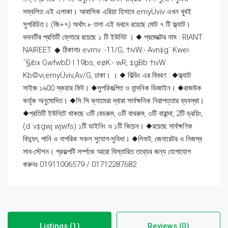
সম্বলিত এই এলাকা। আবাসিক এরিয়া হিসাবে emyÜviv এখন খুবই
সুপরিচিত। (জি+৭) অর্থাৎ ৮ তলা এই ভবনে রয়েছে মোট ৭ টি ফ্ল্যাট।
ভবনটির প্রতিটি ফ্লোরে রয়েছে ১ টি ইউনিট । ◆ প্রজেক্টের নাম : RIANT
NAIREET. ◆ ঠিকানাঃ evmv :-11/G, †ivW:- Avn‡g` Kwei
¯§ibx GwfwbD I 19bs, eøK:- wR, ‡gBb †ivW
Kb©vi,emyÜviv,Av/G, ঢাকা। । ◆ বিল্ডিং এর বিবরণ : ◆ফ্ল্যাট
সাইজ ১৬00 স্কয়ার ফিট। ◆সুপরিকল্পিত ও নান্দনিক ডিজাইন। ◆রাজউক
কর্তৃক অনুমোদিত। ◆সি.সি ক্যামেরা দ্বারা সার্বক্ষনিক নিরাপত্তার ব্যবস্থা।
◆প্রতিটি ইউনিটে থাকছে ৩টি বেডরুম, ৩টি বাথরুম, ৩টি বারান্দা, 2টি ড্রয়িং,
(d¨v‡gwj wjwfs) ১টি ডাইনিং ও ১টি কিচেন। ◆রয়েছে সার্বক্ষণিক
বিদ্যুৎ, পানি ও নাগরিক সকল সুযোগ-সুবিধা। ◆লিফট, জেনারেটর ও নিজস্ব
সাব-স্টেশন। প্রকল্পটি সর্ম্পকে আরো বিস্তারিত তথ্যের জন্য যোগাযোগ
করুনঃ 01911006579 / 01712287682
Listings (1)
Reviews (0)