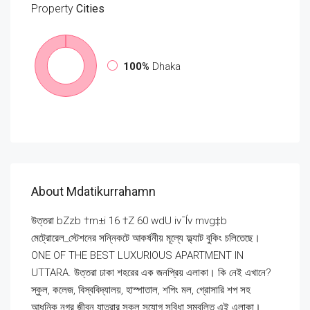
Property
Cities
100%
Dhaka
About Mdatikurrahamn
উত্তরা bZzb †m±i 16 †Z 60 wdU iv¯Ív mvg‡b
মেট্রোরেল_স্টেশনের সন্নিকটে আকর্ষনীয় মূল্যে ফ্ল্যাট বুকিং চলিতেছে।
ONE OF THE BEST LUXURIOUS APARTMENT IN
UTTARA. উত্তরা ঢাকা শহরের এক জনপ্রিয় এলাকা। কি নেই এখানে?
স্কুল, কলেজ, বিস্ববিদ্যালয়, হাস্পাতাল, শপিং মল, গ্রোসারি শপ সহ
আধুনিক নগর জীবন যাত্রার সকল সুযোগ সুবিধা সম্বলিত এই এলাকা।