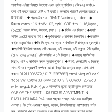
আবাসিক এরিয়া হিসাবে উত্তরা এখন খুবই সুপরিচিত। (জি+৭) অর্থাৎ ৮
তলা এই ভবনে রয়েছে মোট ৭ টি ফ্ল্যাট। ভবনটির প্রতিটি ফ্লোরে রয়েছে ১
টি ইউনিট । ◆ প্রজেক্টের নাম : RIANT Nasima garden . ◆
ঠিকানাঃ evmv :-16, †ivW:- 02, eøK:- GBP, †m±i:- 16,উত্তরা ,
(bZzb) মডেল টাউন, উত্তরা, ঢাকা। । ◆ বিল্ডিং এর বিবরণ : ◆ফ্ল্যাট
সাইজ ১৬00 স্কয়ার ফিট। ◆সুপরিকল্পিত ও নান্দনিক ডিজাইন। ◆রাজউক
কর্তৃক অনুমোদিত। ◆সি.সি ক্যামেরা দ্বারা সার্বক্ষনিক নিরাপত্তার ব্যবস্থা।
◆প্রতিটি ইউনিটে থাকছে ৩টি বেডরুম, ৩টি বাথরুম, ৩টি বারান্দা, 2টি ড্রয়িং,
(d¨v‡gwj wjwfs) ১টি ডাইনিং ও ১টি কিচেন। ◆রয়েছে সার্বক্ষণিক
বিদ্যুৎ, পানি ও নাগরিক সকল সুযোগ-সুবিধা। ◆লিফট, জেনারেটর ও নিজস্ব
সাব-স্টেশন। প্রকল্পটি সর্ম্পকে আরো বিস্তারিত তথ্যের জন্য যোগাযোগ
করুনঃ 01911006579 / 01712287682| emyÜvivq wR-eøK
†gb‡ivW Kb©vi 03 KvVv cø‡U iv¯Ív 60wdU I 25 wdU
iv¯Ív mvg‡b KvR Pjgvb আকর্ষনীয় মূল্যে ফ্ল্যাট বুকিং চলিতেছে।
ONE OF THE BEST LUXURIOUS APARTMENT IN
BASHUNDHARA R/A. ঢাকা শহরের emyÜviv এক জনপ্রিয়
এলাকা। কি নেই এখানে? স্কুল, কলেজ, বিস্ববিদ্যালয়, হাস্পাতাল, শপিং
মল, গ্রোসারি শপ সহ আধুনিক নগর জীবন যাত্রার সকল সুযোগ সুবিধা