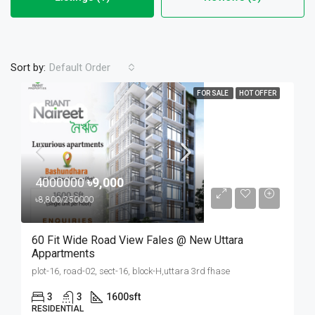
Sort by:
Default Order
FOR SALE
HOT OFFER
4000000
৳9,000
৳8,800/250000
60 Fit Wide Road View Fales @ New Uttara
Appartments
plot-16, road-02, sect-16, block-H,uttara 3rd fhase
3
3
1600
sft
RESIDENTIAL